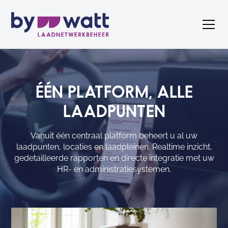
ÉÉN
PLATFORM,
ALLE
LAADPUNTEN
Vanuit één centraal platform beheert u al uw
laadpunten, locaties en laadpleinen. Realtime inzicht,
gedetailleerde rapporten en directe integratie met uw
HR- en administratiesystemen.