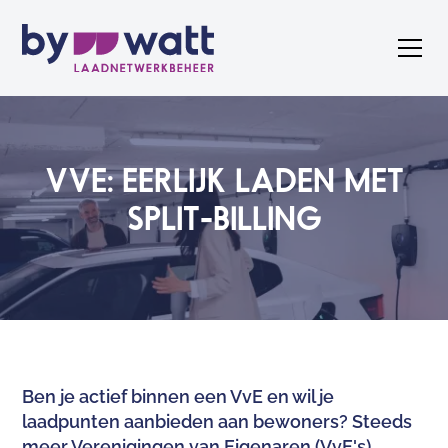
VVE:
EERLIJK
LADEN
MET
SPLIT-BILLING
Ben je actief binnen een VvE en wil je
laadpunten aanbieden aan bewoners? Steeds
meer Verenigingen van Eigenaren (VvE's)